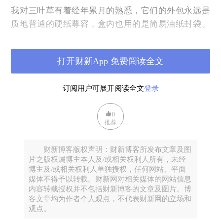
我对三叶草有着经年累月的熟悉，它们的外包永远是
质地普通的硬纸尊容，盒内也用的是简易油纸封袋。
我每次都会拿出一张20美元纸币递过去，告诉对方“不
用找零”，这桩无足挂齿的交易每次都会换来卖主女孩
打开财新App 免费阅读全文
睁大双眼的惊喜。
我随后就把经年不改长相的三叶草硬生生抱在怀里，
订阅用户可展开阅读全文
登录
身心满足。
0
推荐
财新博客版权声明：财新博客所发布文章及图
片之版权属博主本人及/或相关权利人所有，未经
博主及/或相关权利人单独授权，任何网站、平面
媒体不得予以转载。财新网对相关媒体的网站信息
内容转载授权并不包括财新博客的文章及图片。博
客文章均为作者个人观点，不代表财新网的立场和
观点。