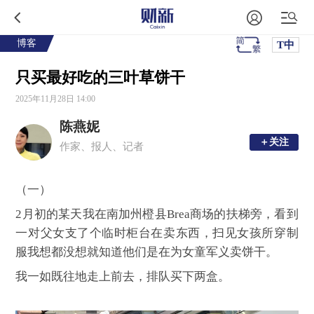
博客
T中
只买最好吃的三叶草饼干
2025年11月28日 14:00
陈燕妮
＋关注
＋关注
作家、报人、记者
（一）
2月初的某天我在南加州橙县Brea商场的扶梯旁，看到
一对父女支了个临时柜台在卖东西，扫见女孩所穿制
服我想都没想就知道他们是在为女童军义卖饼干。
我一如既往地走上前去，排队买下两盒。