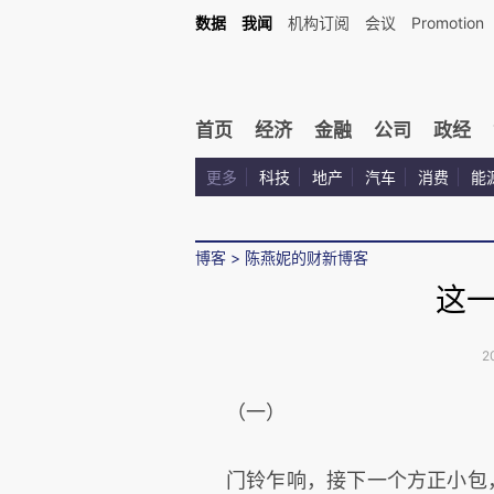
数据
我闻
机构订阅
会议
Promotion
首页
经济
金融
公司
政经
更多
科技
地产
汽车
消费
能
博客
>
陈燕妮的财新博客
这
2
（一）
门铃乍响，接下一个方正小包，