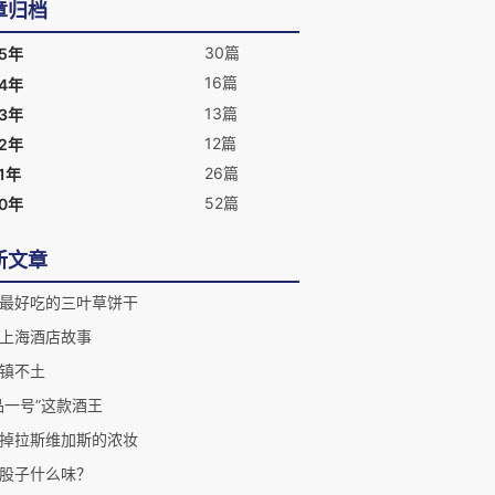
章归档
30篇
25年
16篇
24年
13篇
23年
12篇
22年
26篇
1年
52篇
20年
新文章
最好吃的三叶草饼干
上海酒店故事
镇不土
品一号”这款酒王
掉拉斯维加斯的浓妆
股子什么味？