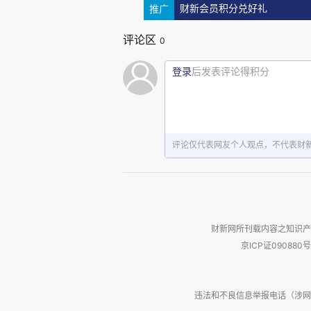
推广
财新会员积分兑好礼
上次去纽约小住，在浴室又见到
评论区
0
把它们叠放在浴室柜子里，像在存
登录
后发表评论得积分
两年前我们在德州达拉斯费尔蒙酒店
品触目皆是Le Labo简直亢奋
要命”。
评论仅代表网友个人观点，不代表财
我闻了一下，未觉了得。
爱之入骨，莫此为甚。
财新网所刊载内容之知识产
京ICP证090880号
违法和不良信息举报电话（涉网络暴力有