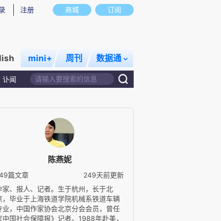
录
注册
商城
订阅
lish
mini+
周刊
数据通
讣闻
陈燕妮
149篇文章
249天前更新
作家、报人、记者。生于杭州，长于北
京，毕业于上海铁道学院机械系铁道车辆
专业，中国作家协会北京分会会员，曾任
《中国社会保障报》记者。1988年赴美，