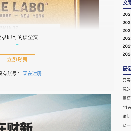
文
20
20
20
登录即可阅读全文
20
202
20
立即登录
最
没有账号？
现在注册
只买
我的
）
景德
“作
谁卸
这一