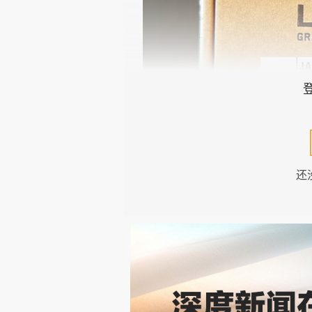
还
（邮购的Le Labo小瓶香水。