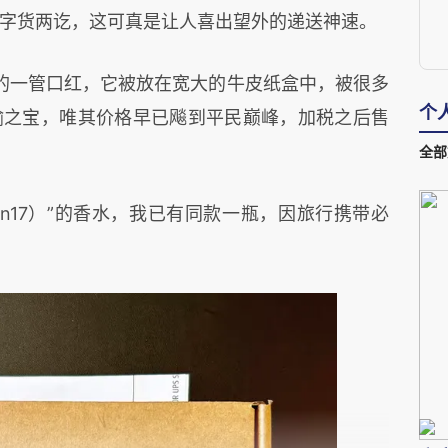
字货两讫，这可真是让人喜出望外的递送神速。
的一管口红，它被放在宽大的牛皮纸盒中，被很多
个
瑜之宝，唯其价格早已飚到平民巅峰，加税之后售
。
全部
min17）”的香水，我已有同款一瓶，因旅行携带必