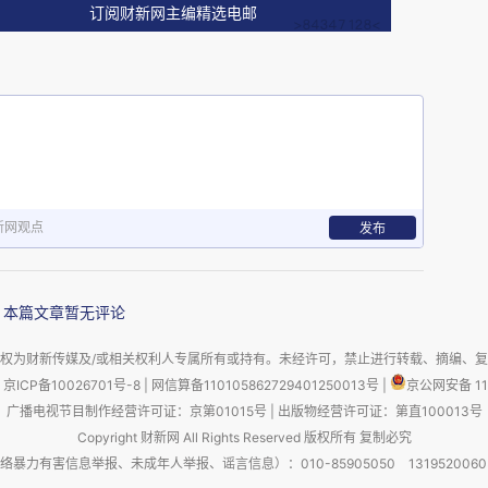
订阅财新网主编精选电邮
儿子前年从德州带回的两小块Le Labo香皂，他
留一个记忆。
（Fairmont Dallas），儿子一看到浴室用
莫名，多次要我闻他刚用香皂洗过的手心说是“好闻得
新网观点
发布
本篇文章暂无评论
权为财新传媒及/或相关权利人专属所有或持有。未经许可，禁止进行转载、摘编、
京ICP备10026701号-8
|
网信算备110105862729401250013号
|
京公网安备 11
广播电视节目制作经营许可证：京第01015号
|
出版物经营许可证：第直100013号
Copyright 财新网 All Rights Reserved 版权所有 复制必究
害信息举报、未成年人举报、谣言信息）：010-85905050 13195200605 举报邮