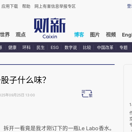
登
应用下载
帮助
网上有害信息举报专区
世界
观点
博客
图片
视频
Eng
源
健康
环科
民生
ESG
数字说
比较
中国改革
专题
一股子什么味？
025年09月25日 13:00
拆开一看竟是我才刚订下的一瓶Le Labo香水。