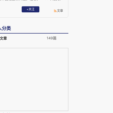
曾任美国《美东时报》记者，美国中文电
视台记者，曾为《美洲文汇周刊》负责
+关注
文章
人，自1994年起出版过《告诉你一个真美
国》、《纽约意识》、《遭遇美国》和
《美国之后》等十多部畅销书。
人分类
149篇
文章