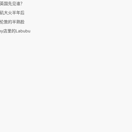
英国先见谁？
矶大火半年后
伦敦的半熟脸
ny店里的Labubu