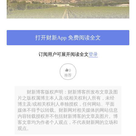
打开财新App 免费阅读全文
订阅用户可展开阅读全文
登录
（酒乡列车上拍到的Opus One总部侧面。）
0
抵达纳帕的第一天去乘颇为老套的酒乡列车，对如此
推荐
俗气太重且收费极高的大锅鬼混我一向走避，这一次
犹豫很久也还是订了，只因这趟所谓“豪华”列车横行
财新博客版权声明：财新博客所发布文章及图
纳帕沿线40多年，早成地头一霸，确认其经营之道，
片之版权属博主本人及/或相关权利人所有，未经
博主及/或相关权利人单独授权，任何网站、平面
就又变得有趣。
媒体不得予以转载。财新网对相关媒体的网站信息
内容转载授权并不包括财新博客的文章及图片。博
我就这么着随车而窜凭窗而看，玻璃之外的Opus
客文章均为作者个人观点，不代表财新网的立场和
One，面见头秒就被亮瞎双眼。
观点。