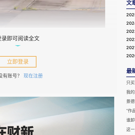
文
20
20
20
登录即可阅读全文
20
航空。）
202
20
长荣登机口时，看见满坑满谷的亚裔面孔中，地勤
立即登录
竭再三提醒，以防两个航班的人懵懂误搭。
最
没有账号？
现在注册
只买
安排航班是因为他们的航司太受欢迎所致。我猜这
我的
面的钳制，但从乘客的角度看，这无论如何都是人
景德
“作
谁卸
每天固定多达3个航班，高峰时期据知每天5班也
这一