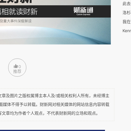
此去
洛杉
我在
客不要搭错。）
Ken
乘坐长荣飞机，除了刚才提到过的所谓“天意”原
件吴季刚（Jason Wu）设计的睡衣。
0
推荐
时领到过一件，那件作品看起来简约大气。尤其领
得张驰适度，深得我心。
及图片之版权属博主本人及/或相关权利人所有，未经博主
平面媒体不得予以转载。财新网对相关媒体的网站信息内容转载
计师。）
客文章均为作者个人观点，不代表财新网的立场和观点。