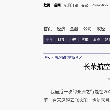
数据
我闻
机构订阅
会议
Promotion
首页
经济
金融
公司
政经
更多
科技
地产
汽车
消费
能
博客
>
陈燕妮的财新博客
长荣航
2
我最近一次的亚洲之行是在20
前，看来这趟去飞长荣，也是天意