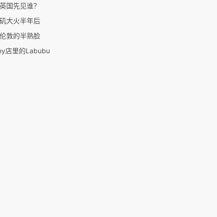
英国先见谁？
矶大火半年后
伦敦的半熟脸
ny店里的Labubu