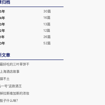
章归档
30篇
25年
16篇
24年
13篇
23年
12篇
22年
26篇
1年
52篇
20年
新文章
最好吃的三叶草饼干
上海酒店故事
镇不土
品一号”这款酒王
掉拉斯维加斯的浓妆
股子什么味？