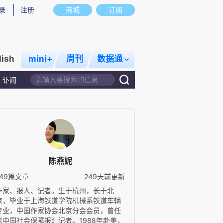
录
注册
商城
订阅
lish
mini+
周刊
数据通
讣闻
陈燕妮
149篇文章
249天前更新
作家、报人、记者。生于杭州，长于北
京，毕业于上海铁道学院机械系铁道车辆
专业，中国作家协会北京分会会员，曾任
《中国社会保障报》记者。1988年赴美，