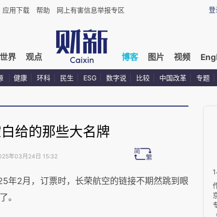
登
应用下载
帮助
网上有害信息举报专区
世界
观点
博客
图片
视频
Eng
源
健康
环科
民生
ESG
数字说
比较
中国改革
专题
空白给的那些大名牌
025年03月24日 15:32
25年2月，订票时，长荣航空的链接不期然跳到眼
了。