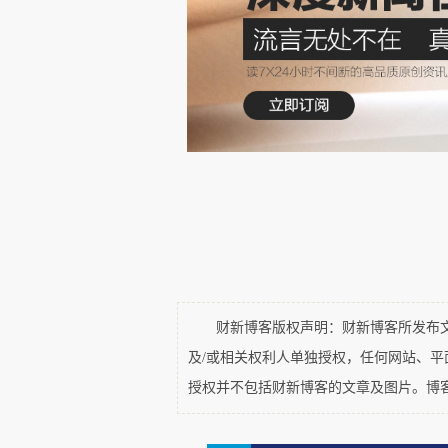
都有过，时间调配确实艰难。
（登机口地勤人员不断提醒乘
这次回北京，也算是我第二次
因，另一个重要动机是我还想得到一
我在2022年头回乘坐长荣
口，吴季刚的巧思在那个部位展现
财新博客版权声明：财新博客所发布文章
及/或相关权利人单独授权，任何网站、
（吴季刚是台湾出身的服装设
授权并不包括财新博客的文章及图片。博