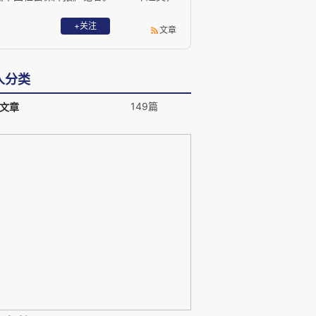
曾任美国《美东时报》记者，美国中文电
视台记者，曾为《美洲文汇周刊》负责
+关注
文章
人，自1994年起出版过《告诉你一个真美
国》、《纽约意识》、《遭遇美国》和
《美国之后》等十多部畅销书。
人分类
149篇
文章