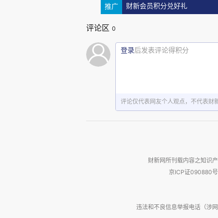
推广
财新会员积分兑好礼
（吴季刚和他的作品。）
评论区
0
长荣航空（EVA Air）成立于
登录
后发表评论得积分
私营国际航空公司，目前是全球知名
记得上次乘坐长荣是在疫情期
评论仅代表网友个人观点，不代表财
印度过来，脱身异邦非我族类的
英文的语境，刚上机就看到某空
直就要哭了。
财新网所刊载内容之知识产
记得当时满舱空姐都极漂亮，
京ICP证090880号
熬过长夜直飞洛杉矶，那种舒适妥
违法和不良信息举报电话（涉网络暴力有