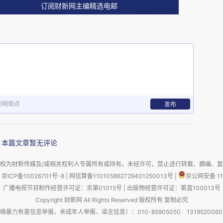
订阅财新网主编精选电邮
1989年，于1991年正式投入运营，也是台湾第一家
的五星级航空公司之一（Skytrax评级）。
间，那时我刚好独自绕了地球一圈，最后一站是从
新网观点
发布
畏惧，离开印度无处不在的安检，来到终于不用说
姐在某瞬间冲我挤了一下眼睛，心里瞬间破防，简
本篇文章暂无评论
权为财新传媒及/或相关权利人专属所有或持有。未经许可，禁止进行转载、摘编、
口罩遮不住的淡妆瞄上去妥帖大方，我和她们一起
京ICP备10026701号-8
|
网信算备110105862729401250013号
|
京公网安备 11
广播电视节目制作经营许可证：京第01015号
|
出版物经营许可证：第直100013号
帖，无从言喻。
Copyright 财新网 All Rights Reserved 版权所有 复制必究
害信息举报、未成年人举报、谣言信息）：010-85905050 13195200605 举报邮