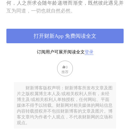
何，人之所求会随年龄递增而渐变，既然彼此遇见并
互为同道，一切也就自然必然。
我们从南美最繁华的大城圣保罗进入巴西，整团人一
头扎进亚马逊州距离首府玛瑙斯（Manaus）3小时车
打开财新App 免费阅读全文
程的黑河（Rio Negro）热带雨林，连住5晚。
订阅用户可展开阅读全文
登录
0
推荐
财新博客版权声明：财新博客所发布文章及图
片之版权属博主本人及/或相关权利人所有，未经
博主及/或相关权利人单独授权，任何网站、平面
媒体不得予以转载。财新网对相关媒体的网站信息
内容转载授权并不包括财新博客的文章及图片。博
客文章均为作者个人观点，不代表财新网的立场和
观点。