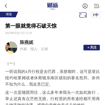
博客
T中
第一眼就觉得石破天惊
2025年05月27日 15:29
陈燕妮
＋关注
＋关注
作家、报人、记者
（一）
一听说我的4月行程是去巴西，亲朋都炸，这可是堪比
纽约哈莱姆或者休斯顿东南区级别的著名危邦。奈何
不知为什么，我走意已定。
这一次是随团而往，这么多年来我头一次如此旅行，
举止还真有点茫然无措。行程里的所有途经都不用再